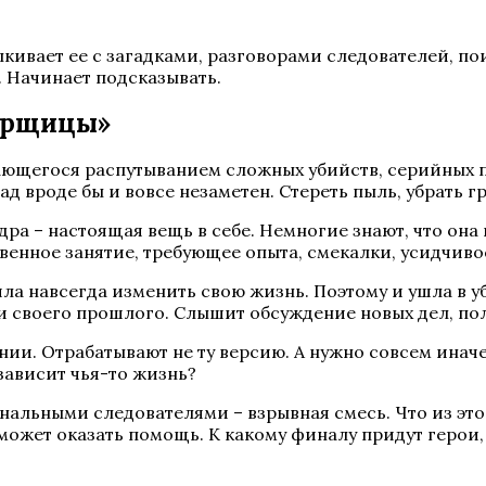
алкивает ее с загадками, разговорами следователей, п
 Начинает подсказывать.
борщицы»
имающегося распутыванием сложных убийств, серийных
 вроде бы и вовсе незаметен. Стереть пыль, убрать гр
а – настоящая вещь в себе. Немногие знают, что она 
венное занятие, требующее опыта, смекалки, усидчиво
а навсегда изменить свою жизнь. Поэтому и ушла в уб
и своего прошлого. Слышит обсуждение новых дел, по
ении. Отрабатывают не ту версию. А нужно совсем инач
зависит чья-то жизнь?
альными следователями – взрывная смесь. Что из этог
может оказать помощь. К какому финалу придут герои,