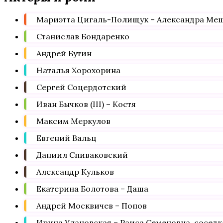
Мариэтта Цигаль-Полищук – Александра Меще
Станислав Бондаренко
Андрей Бутин
Наталья Хорохорина
Сергей Соцердотский
Иван Бычков (III) – Костя
Максим Меркулов
Евгений Вальц
Даниил Спиваковский
Александр Кульков
Екатерина Болотова – Даша
Андрей Москвичев – Попов
Ирина Улановская – Раиса Семеновна, соседк