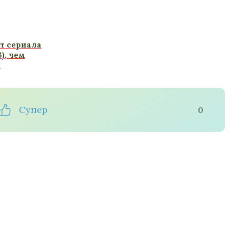
т сериала
), чем
и
Супер
0