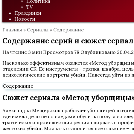
Политика
TV
Праздники
Новости
Главная
»
Сериалы
»
Содержание
Содержание серий и сюжет сериала
На чтение
3 мин
Просмотров
78
Опубликовано
20.04.
Насколько эффективным окажется «Метод уборщицы» 
отделении СК. Ее инструменты – тряпка, швабра, цель
психологические портреты убийц. Навсегда уйти из 
Содержание
Сюжет сериала «Метод уборщицы» 
Александра Мещерякова работает уборщицей в отделе
где имела дело не со следами обуви на полу, а со с
трагического происшествия решила порвать с профес
жестоких убийц. Молчать становится все сложнее – ве