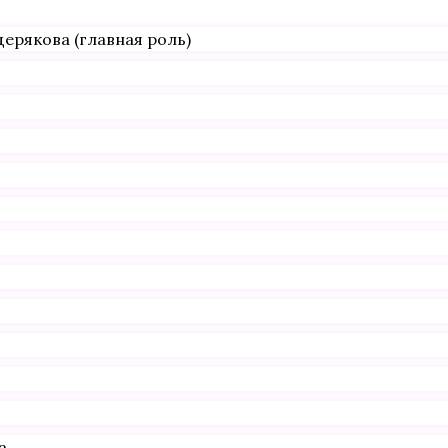
рякова (главная роль)
а