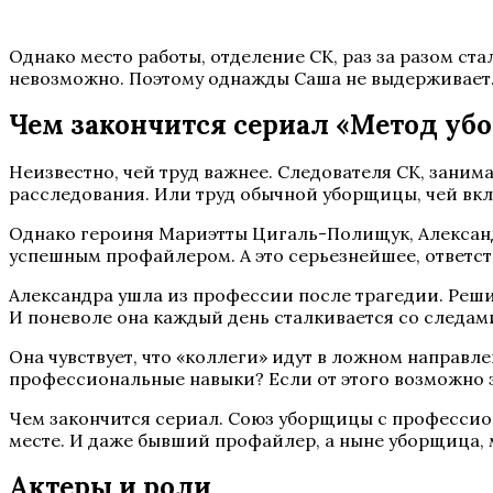
Однако место работы, отделение СК, раз за разом ст
невозможно. Поэтому однажды Саша не выдерживает.
Чем закончится сериал «Метод у
Неизвестно, чей труд важнее. Следователя СК, зан
расследования. Или труд обычной уборщицы, чей вклад
Однако героиня Мариэтты Цигаль-Полищук, Александр
успешным профайлером. А это серьезнейшее, ответст
Александра ушла из профессии после трагедии. Решил
И поневоле она каждый день сталкивается со следам
Она чувствует, что «коллеги» идут в ложном направл
профессиональные навыки? Если от этого возможно 
Чем закончится сериал. Союз уборщицы с профессион
месте. И даже бывший профайлер, а ныне уборщица, 
Актеры и роли