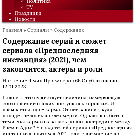
Политика
TV
Праздники
Новости
Главная
»
Сериалы
»
Содержание
Содержание серий и сюжет
сериала «Предпоследняя
инстанция» (2021), чем
закончится, актеры и роли
На чтение
9 мин
Просмотров
66
Опубликовано
12.01.2023
Говорят, что существует величина, измеряющая
соотношение плохих поступков к хорошим. И
называется она – карма. От нее зависит, куда
попадет человек после смерти. Однако как быть с
теми, чья карма оказалась ровно посередине между
Раем и Адом? У создателей сериала «Предпоследняя
инстанция», снятом в 2021 году, свое мнение по