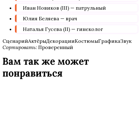
Иван Новиков (III) — патрульный
Юлия Беляева — врач
Наталья Гусева (II) — гинеколог
СценарийАктёрыДекорацииКостюмыГрафикаЗвук
Сортировать:
Проверенный
Вам так же может
понравиться