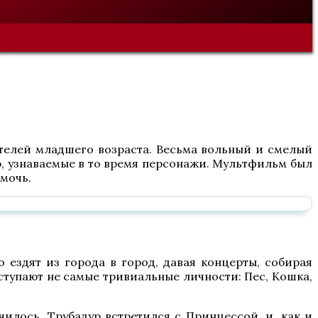
ителей младшего возраста. Весьма вольный и смелый
р, узнаваемые в то время персонажи. Мультфильм был
омочь.
о ездят из города в город, давая концерты, собирая
ступают не самые тривиальные личности: Пес, Кошка,
илось. Трубадур встретился с Принцессой, и, как и