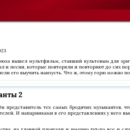
023
Союза вышел мультфильм, ставший культовым для зр
ал и песни, которые повторяли и повторяют до сих по
пели его выучить наизусть. Что ж, этому горю можно п
анты 2
н представитель тех самых бродячих музыкантов, чт
телей. И напарниками в его представлениях у него вы
тва, на главной площади и именно тут-то все и случ