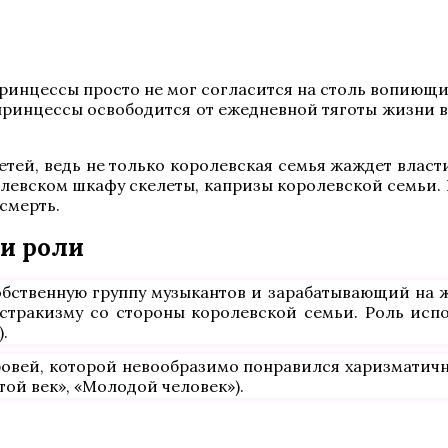
ринцессы просто не мог согласится на столь вопиющи
 принцессы освободится от ежедневной тяготы жизни в
детей, ведь не только королевская семья жаждет влас
вском шкафу скелеты, капризы королевской семьи. Но
 смерть.
 и роли
бственную группу музыкантов и зарабатывающий на жи
остракизму со стороны королевской семьи. Роль исп
.
овей, которой невообразимо понравился харизматичны
ой век», «Молодой человек»).