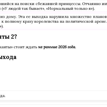
вшийся на поиски сбежавшей принцессы. Отчаянно инт
(«У людей так бывает», «Нормальный только я»).
 из дому. Эта ее выходка нарушила множество плано
о к полному краху королевства на политической арене
).
нты 2?
канты» стоит ждать
не раньше 2026 года
.
ыхода
да.