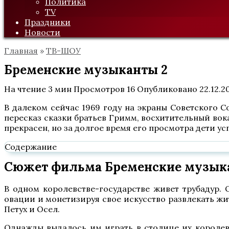
Политика
TV
Праздники
Новости
Главная
»
ТВ-ШОУ
Бременские музыканты 2
На чтение
3 мин
Просмотров
16
Опубликовано
22.12.2
В далеком сейчас 1969 году на экраны Советского 
пересказ сказки братьев Гримм, восхитительный вок
прекрасен, но за долгое время его просмотра дети ус
Содержание
Сюжет фильма Бременские музык
В одном королевстве-государстве живет трубадур. О
овации и монетизируя свое искусство развлекать жи
Петух и Осел.
Однажды выдалось им играть в столице их королевс