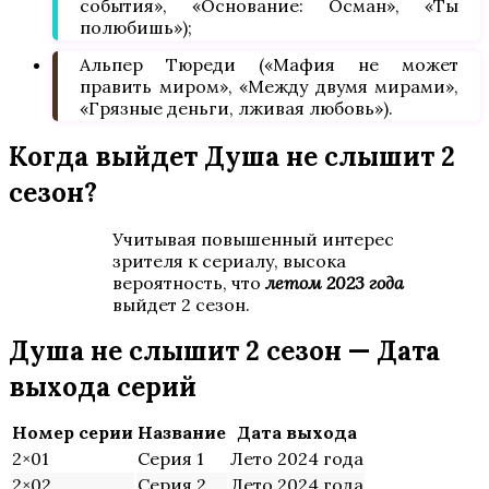
события», «Основание: Осман», «Ты
полюбишь»);
Альпер Тюреди («Мафия не может
править миром», «Между двумя мирами»,
«Грязные деньги, лживая любовь»).
Когда выйдет Душа не слышит 2
сезон?
Учитывая повышенный интерес
зрителя к сериалу, высока
вероятность, что
летом 2023 года
выйдет 2 сезон.
Душа не слышит 2 сезон — Дата
выхода серий
Номер серии
Название
Дата выхода
2×01
Серия 1
Лето 2024 года
2×02
Серия 2
Лето 2024 года