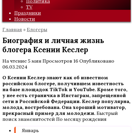
Политика
TV
Праздники
Новости
Главная
»
Блогеры
Биография и личная жизнь
блогера Ксении Кеслер
На чтение
5 мин
Просмотров
16
Опубликовано
06.03.2024
О Ксении Кеслер знают как об известном
российском блогере, получившем известность
на базе площадок TikTok и YouTube. Кроме того,
у нее есть страничка в Инстаграм, запрещенной
сети в Российской Федерации. Кеслер популярна,
молода, востребована. Она хороший мотиватор,
прекрасный пример для молодежи.
Быстрый
поиск знаменитостей По месяцу рождения
Январь