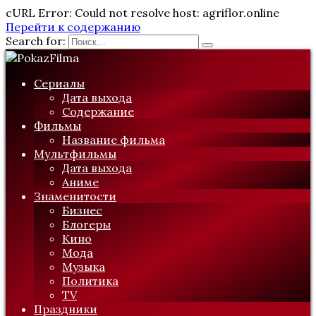
cURL Error: Could not resolve host: agriflor.online
Перейти к содержанию
Search for:
Сериалы
Дата выхода
Содержание
Фильмы
Название фильма
Мультфильмы
Дата выхода
Аниме
Знаменитости
Бизнес
Блогеры
Кино
Мода
Музыка
Политика
TV
Праздники