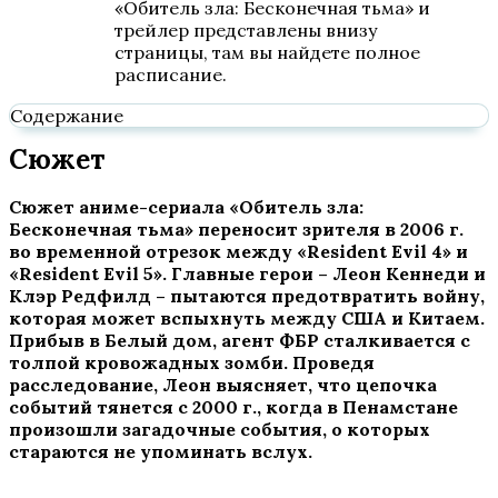
«Обитель зла: Бесконечная тьма» и
трейлер представлены внизу
страницы, там вы найдете полное
расписание.
Содержание
Сюжет
Сюжет аниме-сериала «Обитель зла:
Бесконечная тьма» переносит зрителя в 2006 г.
во временной отрезок между «Res
ident
Evil
4» и
«Res
ident
Evil
5». Главные герои – Леон Кеннеди и
Клэр Редфилд – пытаются предотвратить войну,
которая может вспыхнуть между США и Китаем.
Прибыв в Белый дом, агент ФБР сталкивается с
толпой кровожадных зомби. Проведя
расследование, Леон выясняет, что цепочка
событий тянется с 2000 г., когда в Пенамстане
произошли загадочные события, о которых
стараются не упоминать вслух.