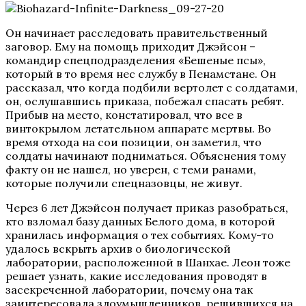
Он начинает расследовать правительственный
заговор. Ему на помощь приходит Джэйсон –
командир спецподразделения «Бешеные псы»,
который в то время нес службу в Пенамстане. Он
рассказал, что когда подбили вертолет с солдатами,
он, ослушавшись приказа, побежал спасать ребят.
Прибыв на место, констатировал, что все в
винтокрылом летательном аппарате мертвы. Во
время отхода на сои позиции, он заметил, что
солдаты начинают подниматься. Объяснения тому
факту он не нашел, но уверен, с теми ранами,
которые получили спецназовцы, не живут.
Через 6 лет Джэйсон получает приказ разобраться,
кто взломал базу данных Белого дома, в которой
хранилась информация о тех событиях. Кому-то
удалось вскрыть архив о биологической
лаборатории, расположенной в Шанхае. Леон тоже
решает узнать, какие исследования проводят в
засекреченной лаборатории, почему она так
заинтересовала злоумышленников, решившихся на