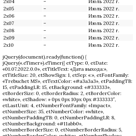
2х04
–
Июль 2022 г.
2х05
–
Июль 2022 г.
2х06
–
Июль 2022 г.
2х07
–
Июль 2022 г.
2х08
–
Июль 2022 г.
2х09
–
Июль 2022 г.
2х10
–
Июль 2022 г.
jQuery(document).ready(function() {
jQuery(«.eTimer»).eTimer({ etType: 0, etDate:
«01.07.2022.0.0», etTitleText: «Дата выхода:»,
etTitleSize: 20, etShowSign: 1, etSep: «:», etFontFamily:
«Trebuchet MS», etTextColor: «#a3a3a3», etPaddingTB:
15, etPaddingLR: 15, etBackground: «#333333»,
etBorderSize: 0, etBorderRadius: 2, etBorderColor:
«white», etShadow: » 0px 0px 10px 0px #333333″,
etLastUnit: 4, etNumberFontFamily: «Impact»,
etNumberSize: 35, etNumberColor: «white»,
etNumberPaddingTB: 0, etNumberPaddingLR: 8,
etNumberBackground: «#11abb0»,
etNumberBorderSize: 0, etNumberBorderRadius: 5,
etNumberBorderColor: «white», etNumberShadow: