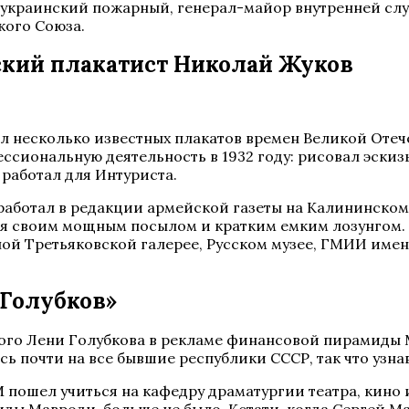
й и украинский пожарный, генерал-майор внутренней с
кого Союза.
тский плакатист Николай Жуков
несколько известных плакатов времен Великой Отечес
ссиональную деятельность в 1932 году: рисовал эски
о работал для Интуриста.
 работал в редакции армейской газеты на Калининск
ся своим мощным посылом и кратким емким лозунгом.
ой Третьяковской галерее, Русском музее, ГМИИ имени
 Голубков»
го Лени Голубкова в рекламе финансовой пирамиды М
ь почти на все бывшие республики СССР, так что узн
ошел учиться на кафедру драматургии театра, кино и 