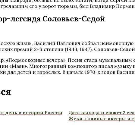
миды Мавроди, больше не было. Кстати, когда Сергей 
тречавшим его у ворот тюрьмы, был Владимир Пермяк
тор-легенда Соловьев-Седой
ескую жизнь, Василий Павлович собрал неимоверную 
ских премий 2-й степени (1943, 1947). Соловьев-Седой т
, «Подмосковные вечера». Песня стала музыкальным с
ции «Маяк». Многогранный композитор писал музыку н
ки для детей и взрослых. В начале 1970-х годов Васи
ься
тот день в истории России
Дата выхода и сюжет 2 се
Жуки, главные актеры и 