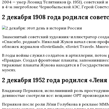
2004 — умер Леонид Телятников (р. 1951), советски
в 4-м энергоблоке Чернобыльской АЭС, Герой Советс
2 декабря 1908 года родился сове
Знаменитый советский художник-иллюстратор создал 
«Спасибо, родная!». Николай Жуков начал свою профе
обложек журналов «Sovietland», «Soviet Travel». Мног
В годы войны служил солдатом в артиллерии, потом
«Правды». Создал фронтовые плакаты, запомнившие
тиражные плакаты Жукова находятся в Государственн
музеях.
2 декабря 1952 года родился «Леня
Владимир Пермяков, исполнивший роль простодушно
девяностые смотрели все: вещание ОРТ производилос
Пермяков после роли Лёни Голубкова в рекламе МММ п