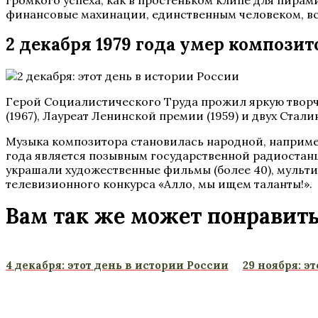
громкого успеха, как в простеньком клипе для пира
финансовые махинации, единственным человеком, вс
2 декабря 1979 года умер компози
Герой Социалистического Труда прожил яркую творч
(1967), Лауреат Ленинской премии (1959) и двух Сталин
Музыка композитора становилась народной, например
года является позывным государственной радиостан
украшали художественные фильмы (более 40), мульти
телевизионного конкурса «Алло, мы ищем таланты!».
Вам так же может понравит
4 декабря: этот день в истории России
29 ноября: э