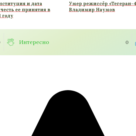
нституция и дата
Умер режиссёр «Тегеран-4
честь ее принятия в
Владимир Наумов
1 году
Интересно
0
0