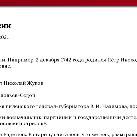
сии
2021
и. Например, 2 декабря 1742 года родился Пётр Инохо
овне.
ст Николай Жуков
Соловьев-Седой
 имя виленского генерал-губернатора В. И. Назимова, 
ий военачальник, партийный и государственный деятел
иловский стрелок».
Радетель. В старину считалось, что метель, разыгравш