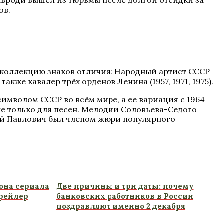
Мавроди вышел из тюрьмы после долгой отсидки за
ов.
коллекцию знаков отличия: Народный артист СССР
акже кавалер трёх орденов Ленина (1957, 1971, 1975).
имволом СССР во всём мире, а ее вариация с 1964
е только для песен. Мелодии Соловьева-Седого
лий Павлович был членом жюри популярного
зона сериала
Две причины и три даты: почему
трейлер
банковских работников в России
поздравляют именно 2 декабря