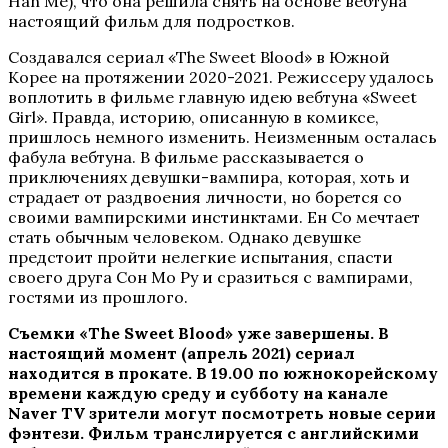
Han Me), что она решила снять на основе вебтуна
настоящий фильм для подростков.
Создавался сериал «The Sweet Blood» в Южной
Корее на протяжении 2020-2021. Режиссеру удалось
воплотить в фильме главную идею вебтуна «Sweet
Girl». Правда, историю, описанную в комиксе,
пришлось немного изменить. Неизменным осталась
фабула вебтуна. В фильме рассказывается о
приключениях девушки-вампира, которая, хоть и
страдает от раздвоения личности, но борется со
своими вампирскими инстинктами. Ен Со мечтает
стать обычным человеком. Однако девушке
предстоит пройти нелегкие испытания, спасти
своего друга Сон Мо Ру и сразиться с вампирами,
гостями из прошлого.
Съемки «The Sweet Blood» уже завершены. В
настоящий момент (апрель 2021) сериал
находится в прокате. В 19.00 по южнокорейскому
времени каждую среду и субботу на канале
Naver TV зрители могут посмотреть новые серии
фэнтези. Фильм транслируется с английскими