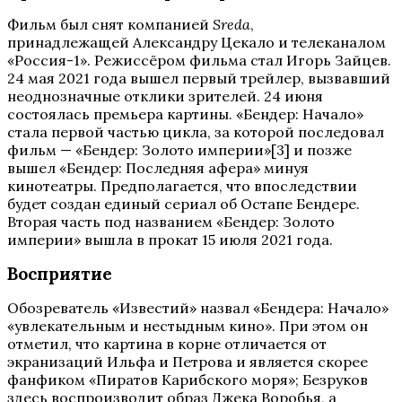
Фильм был снят компанией
Sreda
,
принадлежащей Александру Цекало и телеканалом
«Россия-1». Режиссёром фильма стал Игорь Зайцев.
24 мая 2021 года вышел первый трейлер, вызвавший
неоднозначные отклики зрителей. 24 июня
состоялась премьера картины. «Бендер: Начало»
стала первой частью цикла, за которой последовал
фильм — «Бендер: Золото империи»[3] и позже
вышел «Бендер: Последняя афера» минуя
кинотеатры. Предполагается, что впоследствии
будет создан единый сериал об Остапе Бендере.
Вторая часть под названием «Бендер: Золото
империи» вышла в прокат 15 июля 2021 года.
Восприятие
Обозреватель «Известий» назвал «Бендера: Начало»
«увлекательным и нестыдным кино». При этом он
отметил, что картина в корне отличается от
экранизаций Ильфа и Петрова и является скорее
фанфиком «Пиратов Карибского моря»; Безруков
здесь воспроизводит образ Джека Воробья, а