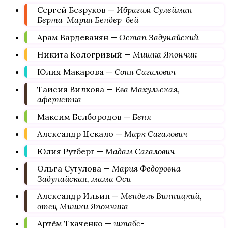
Сергей Безруков —
Ибрагим Сулейман
Берта-Мария Бендер-бей
Арам Вардеванян —
Остап Задунайский
Никита Кологривый —
Мишка Япончик
Юлия Макарова —
Соня Сагалович
Таисия Вилкова —
Ева Махульская,
аферистка
Максим Белбородов —
Беня
Александр Цекало —
Марк Сагалович
Юлия Рутберг —
Мадам Сагалович
Ольга Сутулова —
Мария Федоровна
Задунайская, мама Оси
Александр Ильин —
Мендель Винницкий,
отец Мишки Япончика
Артём Ткаченко —
штабс-