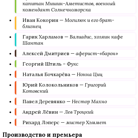
капитан Мишин-Аметистов, военный
комендант Солнечноморска
Иван Кокорин —
Могилюк и его брат-
близнец
Гарик Харламов —
Валиадис, хозяин кафе
Шантан
Алексей Дмитриев —
аферист-«барон»
Георгий Штиль –
Фукс
Наталья Бочкарёва —
Нонна Циц
Юрий Колокольников —
Григорий
Котовский
Павел Деревянко —
Нестор Махно
Андрей Лёвин —
Лев Троцкий
Рихард Лэперс —
мистер Хэммет
Производство и премьера