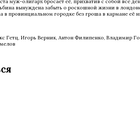
а муж-олигарх бросает её, прихватив с собой все деньг
льбина вынуждена забыть о роскошной жизни в лондонс
а в провинциальном городке без гроша в кармане её н
кс Гетц, Игорь Верник, Антон Филипенко, Владимир Го
хмелов
ься