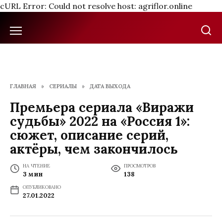
cURL Error: Could not resolve host: agriflor.online
Перейти
к
содержанию
ГЛАВНАЯ
»
СЕРИАЛЫ
»
ДАТА ВЫХОДА
Премьера сериала «Виражи
судьбы» 2022 на «Россия 1»:
сюжет, описание серий,
актёры, чем закончилось
НА ЧТЕНИЕ
ПРОСМОТРОВ
3 мин
138
ОПУБЛИКОВАНО
27.01.2022