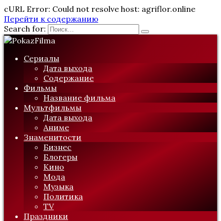
cURL Error: Could not resolve host: agriflor.online
Перейти к содержанию
Search for:
Сериалы
Дата выхода
Содержание
Фильмы
Название фильма
Мультфильмы
Дата выхода
Аниме
Знаменитости
Бизнес
Блогеры
Кино
Мода
Музыка
Политика
TV
Праздники