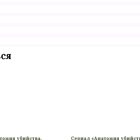
ься
томия убийства.
Сериал «Анатомия убийств