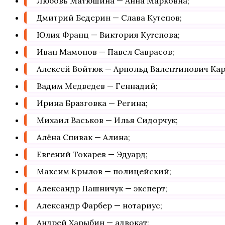
Любовь Матюшина — Анна Марковна;
Дмитрий Бедерин — Слава Кутепов;
Юлия Франц — Виктория Кутепова;
Иван Мамонов — Павел Саврасов;
Алексей Войтюк — Арнольд Валентинович Кар
Вадим Медведев — Геннадий;
Ирина Бразговка — Регина;
Михаил Васьков — Илья Сидорчук;
Алёна Спивак — Алина;
Евгений Токарев — Эдуард;
Максим Крылов — полицейский;
Александр Пашничук — эксперт;
Александр Фарбер — нотариус;
Андрей Харыбин — адвокат;