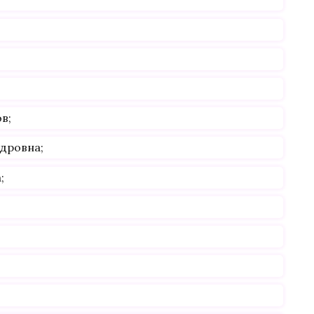
в;
дровна;
;