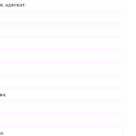
, адвокат;
ва;
а;