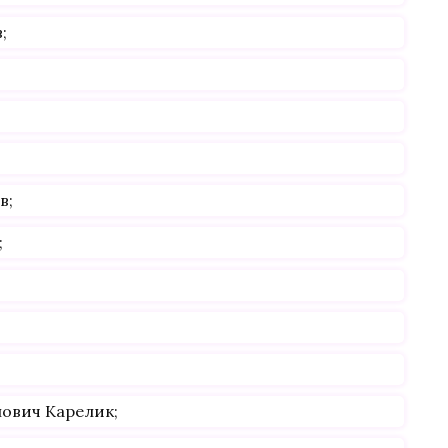
;
в;
;
ович Карелик;