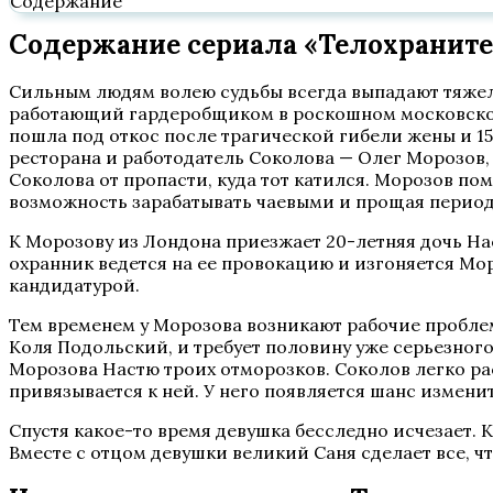
Содержание
Содержание сериала «Телохранител
Сильным людям волею судьбы всегда выпадают тяжелы
работающий гардеробщиком в роскошном московском р
пошла под откос после трагической гибели жены и 1
ресторана и работодатель Соколова — Олег Морозов,
Соколова от пропасти, куда тот катился. Морозов по
возможность зарабатывать чаевыми и прощая перио
К Морозову из Лондона приезжает 20-летняя дочь На
охранник ведется на ее провокацию и изгоняется Мо
кандидатурой.
Тем временем у Морозова возникают рабочие проблем
Коля Подольский, и требует половину уже серьезного
Морозова Настю троих отморозков. Соколов легко ра
привязывается к ней. У него появляется шанс изменит
Спустя какое-то время девушка бесследно исчезает.
Вместе с отцом девушки великий Саня сделает все, чт