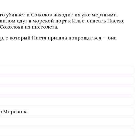
о убивает и Соколов находит их уже мертвыми.
илом едут в морской порт к Илье, спасать Настю.
 Соколова из пистолета.
р, с который Настя пришла попрощаться — она
р Морозова