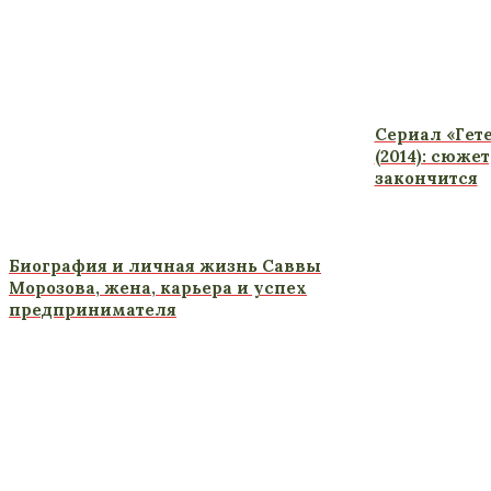
Сериал «Гет
(2014): сюже
закончится
Биография и личная жизнь Саввы
Морозова, жена, карьера и успех
предпринимателя