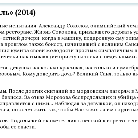
ь» (2014)
е испытания. Александр Соколов, олимпийский чемпио
есторане. Жизнь Соколова, привыкшего держать удар 
5-летней дочери, когда в машину, подаренную ему оли
 в прошлом также боксер, начинавший с великим Саней
мнил кумира своей молодости простым симпатичным пар
дически накатывающие приступы тоски с недельными 
стя, девушка насколько красивая, настолько и сумас
розовым. Кому доверить дочь? Великий Саня, только 
ы. После долгих скитаний по мордовским лагерям в М
 бизнеса. За отказ Морозова беспредельщик и убийца 
справляется с ними… Наблюдая за девушкой, он наход
ься, он хочет жить так, чтобы Настя могла им гордитьс
 Коля Подольский окажется лишь пешкой в игре того ч
обы ее спасти.