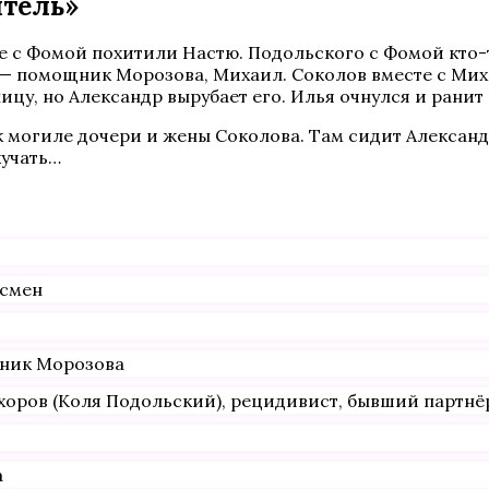
итель»
е с Фомой похитили Настю. Подольского с Фомой кто-т
 — помощник Морозова, Михаил. Соколов вместе с Миха
ицу, но Александр вырубает его. Илья очнулся и ранит
 могиле дочери и жены Соколова. Там сидит Александ
кучать…
есмен
ник Морозова
оров (Коля Подольский), рецидивист, бывший партнё
а