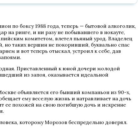
н по боксу 1988 года, теперь — бытовой алкоголик,
на ринге, и ни разу не побывавшего в нокауте,
мпийским комитетом, влетел пьяный урод. Владелец
, но таких вершин не покоривший, буквально спас
нем и вот теперь отыскал, устроил к себе, дав
запоями.
бродная. Приставленный к юной дочери молодой
вышедший из запоя, оказывается идеальной
оскве объявляется его бывший компаньон из 90-х,
обещает ему веселую жизнь и натравливает на дочь
ит ее похожей на свою погибшую дочь и искренне
я.
еловека, которому Морозов беспредельно доверял.