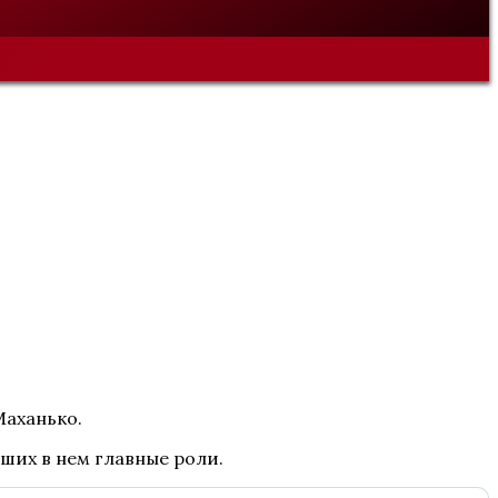
Маханько.
вших в нем главные роли.