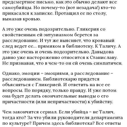
предсмертное письмо, как это обычно делают все
самоубийцы. Но почему-то (вот незадача!) кто-то
прикасался к записке. Протащил ее по столу,
вымазав кровью.
А это уже очень подозрительно. Гликерия со
свойственным ей энтузиазмом берется за
расследование. И тут же выясняет, что кровавый
след ведет ее… прямиком в библиотеку. К Таличу. А
это уже очень и очень подозрительно. Давыдова
давно уже настороженно относится к Станиславу.
Не признавая, что в чем-то он ей очень симпатичен.
Однако, эмоции – эмоциями, а расследование –
расследованием. Библиотекарю придется
объясняться с Гликерией. И ответить на все ее
вопросы. По порядку, только правду. И уже потом
она будет делать окончательные выводы о его
причастности (или непричастности) к убийству.
Чем закончится сериал. Если убийца – не Талич,
тогда кто? За что убили руководителя департамента
по культуре? Причем здесь библиотека? Все ответы