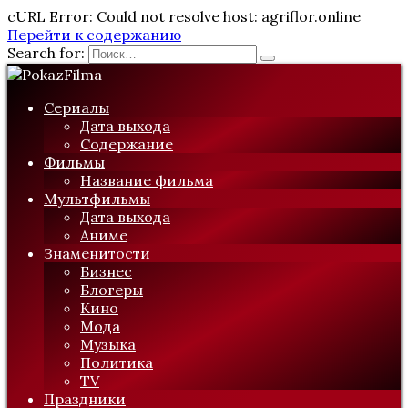
cURL Error: Could not resolve host: agriflor.online
Перейти к содержанию
Search for:
Сериалы
Дата выхода
Содержание
Фильмы
Название фильма
Мультфильмы
Дата выхода
Аниме
Знаменитости
Бизнес
Блогеры
Кино
Мода
Музыка
Политика
TV
Праздники