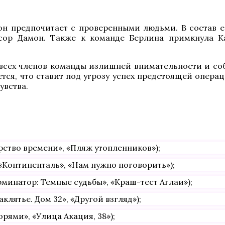
он предпочитает с проверенными людьми. В состав 
ор Дамон. Также к команде Берлина примкнула Кам
всех членов команды излишней внимательности и собр
ся, что ставит под угрозу успех предстоящей операц
увства.
ство времени», «Пляж утопленников»);
«Континенталь», «Нам нужно поговорить»);
минатор: Темные судьбы», «Краш-тест Аглаи»);
клятье. Дом 32», «Другой взгляд»);
рями», «Улица Акация, 38»);