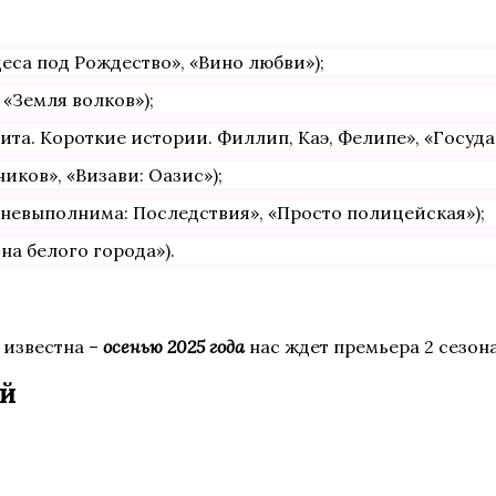
деса под Рождество», «Вино любви»);
«Земля волков»);
ита. Короткие истории. Филлип, Каэ, Фелипе», «Госуд
иков», «Визави: Оазис»);
 невыполнима: Последствия», «Просто полицейская»);
на белого города»).
 известна –
осенью 2025 года
нас ждет премьера 2 сезона
ий