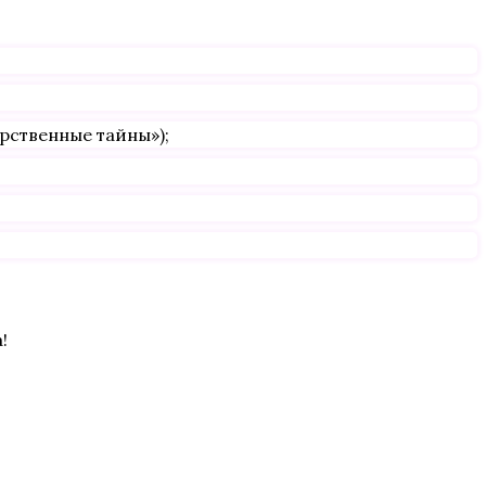
арственные тайны»);
!