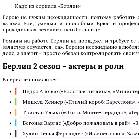
Кадр из сериала «Берлин»
Герою не нужны неожиданности, поэтому работать 
взлома Рой, умелый и способный Брюс и професс
проходившая лечение в психбольнице.
Романы на работе Берлин не поощряет и требует от 
зачастую случается, сам Берлин неожиданно влюбляет
деле, а значит – просто обязан контролировать свои ч
Берлин 2 сезон – актеры и роли
В сериале снимаются:
Педро Алонсо («Болотная тишина», «Министер
Мишель Хеннер («Птичий короб: Барселона», 
Тристан Ульоа («Охота. Монте-Пердидо», «Тер
Бегонья Варгас («Добро пожаловать в рай», «За
Хулио Пенья Фернандес («Из моего окна: За мо