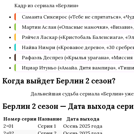
Кадр из сериала «Берлин»
Саманта Сикеирос («Тебе не спрятаться», «Чу
Мартин Аслан («Опасные мамочки», «Визави», 
Рэйчел Ласкар («Кристобаль Баленсиага», «Эл
Найва Нимри («Кровавое дерево», «30 сребрен
Рафаэль Деспрез («Крылья урагана», «Миссия
Ициар Итуньо («Амайа. Дитя вампира», «Тиши
Когда выйдет Берлин 2 сезон?
Дальнейшая судьба сериала «Берлин» уже
Берлин 2 сезон — Дата выхода сер
Номер серии
Название
Дата выхода
2×01
Серия 1
Осень 2025 года
2×02
Серия 2
Осень 2025 года