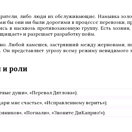
аратели, либо люди их обслуживающие. Намывка золо
ими бы они ни были дорогими в процессе перевозки, п
ись в насквозь противозаконную группу. Есть хозяин,
защищает» и разрешает разработку пойм.
но. Любой камешек, застрявший между жерновами, пе
и. Он представляет угрозу всему режиму невидимого х
 и роли
вые души», «Перевал Дятлова»);
ари мне счастье», «Исправленному верить»);
вников», «Погнали», «Звоните ДиКаприо!»);