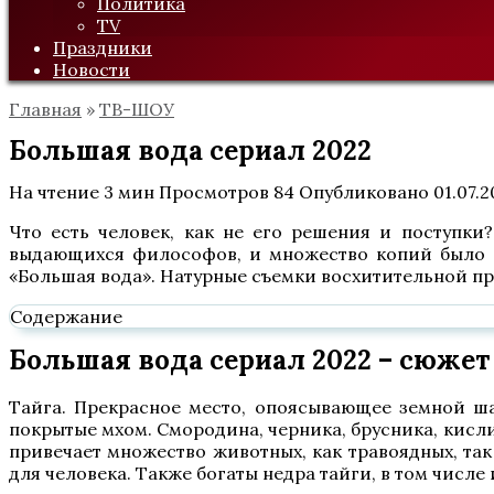
Политика
TV
Праздники
Новости
Главная
»
ТВ-ШОУ
Большая вода сериал 2022
На чтение
3 мин
Просмотров
84
Опубликовано
01.07.
Что есть человек, как не его решения и поступк
выдающихся философов, и множество копий было с
«Большая вода». Натурные съемки восхитительной при
Содержание
Большая вода сериал 2022 – сюжет
Тайга. Прекрасное место, опоясывающее земной ша
покрытые мхом. Смородина, черника, брусника, кислиц
привечает множество животных, как травоядных, та
для человека. Также богаты недра тайги, в том числ