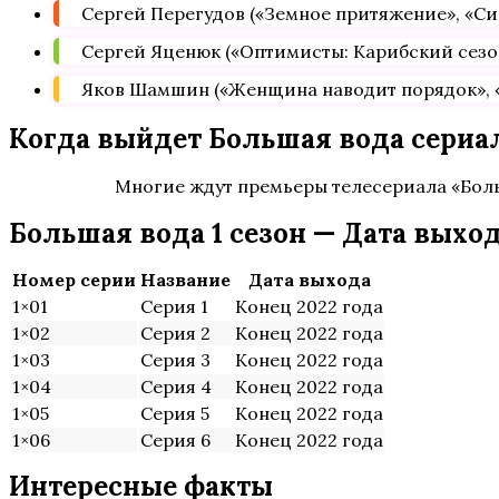
Сергей Перегудов («Земное притяжение», «Си
Сергей Яценюк («Оптимисты: Карибский сезон
Яков Шамшин («Женщина наводит порядок», «
Когда выйдет Большая вода сериал
Многие ждут премьеры телесериала «Бол
Большая вода 1 сезон — Дата выхо
Номер серии
Название
Дата выхода
1×01
Серия 1
Конец 2022 года
1×02
Серия 2
Конец 2022 года
1×03
Серия 3
Конец 2022 года
1×04
Серия 4
Конец 2022 года
1×05
Серия 5
Конец 2022 года
1×06
Серия 6
Конец 2022 года
Интересные факты