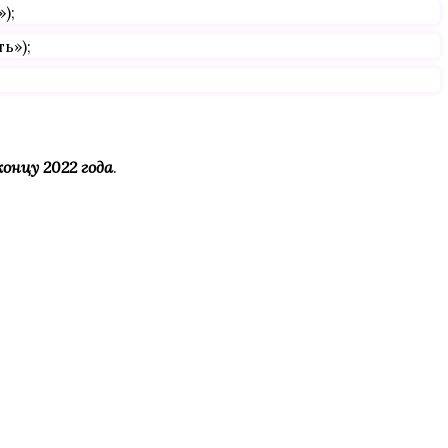
);
ь»);
концу 2022 года
.