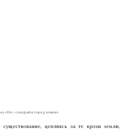
ма «Пес-самурай и город кошек»
 существование, цепляясь за те крохи земли,