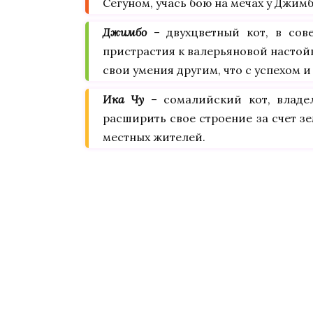
Сегуном, учась бою на мечах у Джимб
Джимбо
– двухцветный кот, в со
пристрастия к валерьяновой настойк
свои умения другим, что с успехом и 
Ика Чу
– сомалийский кот, владе
расширить свое строение за счет з
местных жителей.