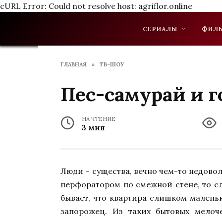
cURL Error: Could not resolve host: agriflor.online
Перейти
к
СЕРИАЛЫ
ФИЛ
содержанию
ГЛАВНАЯ
»
ТВ-ШОУ
Пес-самурай и г
НА ЧТЕНИЕ
3 мин
Люди – существа, вечно чем-то недовол
перфоратором по смежной стене, то с
бывает, что квартира слишком малень
запорожец. Из таких бытовых мелоч