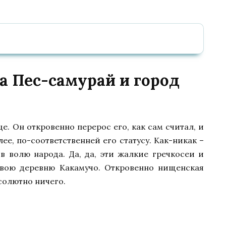
 Пес-самурай и город
е. Он откровенно перерос его, как сам считал, и
ее, по-соответственней его статусу. Как-никак –
в волю народа. Да, да, эти жалкие гречкосеи и
свою деревню Какамучо. Откровенно нищенская
солютно ничего.