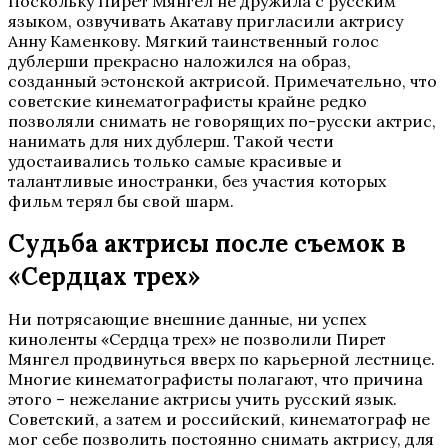
Поскольку Пирет Мянгел не дружила с русским
языком, озвучивать Акатаву пригласили актрису
Анну Каменкову. Мягкий таинственный голос
дублерши прекрасно наложился на образ,
созданный эстонской актрисой. Примечательно, что
советские кинематографисты крайне редко
позволяли снимать не говорящих по-русски актрис,
нанимать для них дублерш. Такой чести
удостаивались только самые красивые и
талантливые иностранки, без участия которых
фильм терял бы свой шарм.
Судьба актрисы после съемок в
«Сердцах трех»
Ни потрясающие внешние данные, ни успех
киноленты «Сердца трех» не позволили Пирет
Мянгел продвинуться вверх по карьерной лестнице.
Многие кинематографисты полагают, что причина
этого – нежелание актрисы учить русский язык.
Советский, а затем и российский, кинематограф не
мог себе позволить постоянно снимать актрису, для