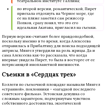
театральном институте Таллина;
по второй версии, романтической, Пирет
приехала отдохнуть на Черное море, где
ее на пляже заметил сам режиссер
Попков, сразу понял, что это его
идеальная Акатава, пригласил на съемки.
Первую версию считают более правдоподобной,
поскольку именно в то время, когда Алексеева
отправилась в Прибалтику для поиска подходящей
актрисы, Мянгел утвердили на роль жрицы. Да и
сама Алексеева как-то рассказала, что когда
впервые увидела Пирет, то была в восторге от ее
потрясающей инопланетной внешности.
Съемки в «Сердцах трех»
Коллеги по съемочной площадке называли Мянгел
«странной», поклонники – «загадкой последнего
советского фильма». Эстонская девушка со
сложным характером, подчеркнутым чувством
собственного достоинства, экзотической