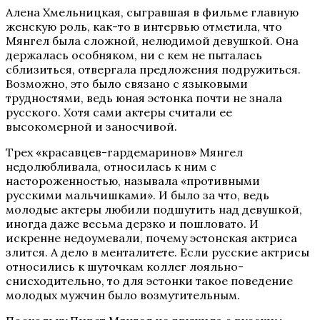
Алена Хмельницкая, сыгравшая в фильме главную
женскую роль, как-то в интервью отметила, что
Мянгел была сложной, нелюдимой девушкой. Она
держалась особняком, ни с кем не пыталась
сблизиться, отвергала предложения подружиться.
Возможно, это было связано с языковыми
трудностями, ведь юная эстонка почти не знала
русского. Хотя сами актеры считали ее
высокомерной и заносчивой.
Трех «красавцев-гардемаринов» Мянгел
недолюбливала, относилась к ним с
настороженностью, называла «противными
русскими мальчишками». И было за что, ведь
молодые актеры любили подшутить над девушкой,
иногда даже весьма дерзко и пошловато. И
искренне недоумевали, почему эстонская актриса
злится. А дело в менталитете. Если русские актрисы
относились к шуточкам коллег лояльно-
снисходительно, то для эстонки такое поведение
молодых мужчин было возмутительным.