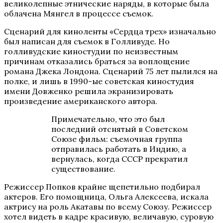
великолепные этнические наряды, в которые была
облачена Мянгел в процессе съемок.
Сценарий для киноленты «Сердца трех» изначально
был написан для съемок в Голливуде. Но
голливудские киностудии по неизвестным
причинам отказались браться за воплощение
романа Джека Лондона. Сценарий 75 лет пылился на
полке, и лишь в 1990-ые советская киностудия
имени Довженко решила экранизировать
произведение американского автора.
Примечательно, что это был
последний отснятый в Советском
Союзе фильм: съемочная группа
отправилась работать в Индию, а
вернулась, когда СССР прекратил
существование.
Режиссер Попков крайне щепетильно подбирал
актеров. Его помощница, Ольга Алексеева, искала
актрису на роль Акатавы по всему Союзу. Режиссер
хотел видеть в кадре красивую, величавую, суровую