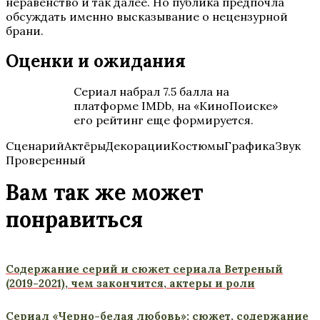
неравенство и так далее. Но публика предпочла
обсуждать именно высказывание о нецензурной
брани.
Оценки и ожидания
Сериал набрал 7.5 балла на
платформе IMDb, на «КиноПоиске»
его рейтинг еще формируется.
СценарийАктёрыДекорацииКостюмыГрафикаЗвук
Проверенный
Вам так же может
понравиться
Содержание серий и сюжет сериала Ветреный
(2019-2021), чем закончится, актеры и роли
Сериал «Черно-белая любовь»: сюжет, содержание