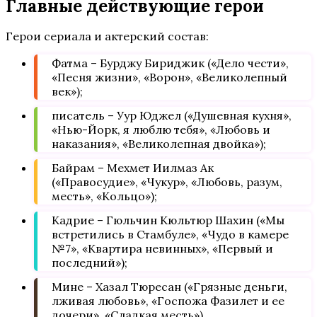
Главные действующие герои
Герои сериала и актерский состав:
Фатма – Бурджу Бириджик («Дело чести»,
«Песня жизни», «Ворон», «Великолепный
век»);
писатель – Уур Юджел («Душевная кухня»,
«Нью-Йорк, я люблю тебя», «Любовь и
наказания», «Великолепная двойка»);
Байрам – Мехмет Иилмаз Ак
(«Правосудие», «Чукур», «Любовь, разум,
месть», «Кольцо»);
Кадрие – Гюльчин Кюльтюр Шахин («Мы
встретились в Стамбуле», «Чудо в камере
№7», «Квартира невинных», «Первый и
последний»);
Мине – Хазал Тюресан («Грязные деньги,
лживая любовь», «Госпожа Фазилет и ее
дочери», «Сладкая месть»).