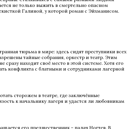
ется не только выжить в смертельно опасном
екисткой Галиной, у которой роман с Эйхманисом.
транная тюрьма в мире: здесь сидят преступники всех
зрешены тайные собрания, оркестр и театр. Этим
 сразу находит своё место в этой системе. Хотя его
ать конфликта с блатными и сотрудниками лагерной
тать сторожем в театре, где заключённые
лизость к начальнику лагеря и удастся ли любовникам
щается его предшественник – палач Ногтев. В