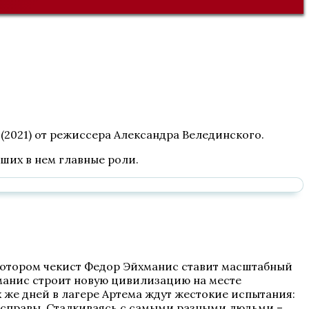
 (2021) от режиссера Александра Велединского.
вших в нем главные роли.
 котором чекист Федор Эйхманис ставит масштабный
манис строит новую цивилизацию на месте
х же дней в лагере Артема ждут жестокие испытания:
расправы. Сталкиваясь с самыми разными людьми –