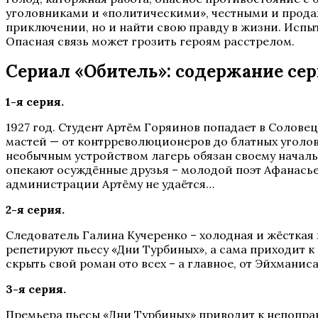
уголовниками и «политическими», честными и прода
приключении, но и найти свою правду в жизни. Испы
Опасная связь может грозить героям расстрелом.
Сериал «Обитель»: содержание се
1-я серия.
1927 год. Студент Артём Горяинов попадает в Соловец
мастей — от контрреволюционеров до блатных уголов
необычным устройством лагерь обязан своему начальн
опекают осуждённые друзья – молодой поэт Афанась
администрации Артёму не удаётся…
2-я серия.
Следователь Галина Кучеренко – холодная и жёсткая
репетируют пьесу «Дни Турбиных», а сама приходит к 
скрыть свой роман ото всех – а главное, от Эйхманис
3-я серия.
Премьера пьесы «Дни Турбиных» приводит к непоправ