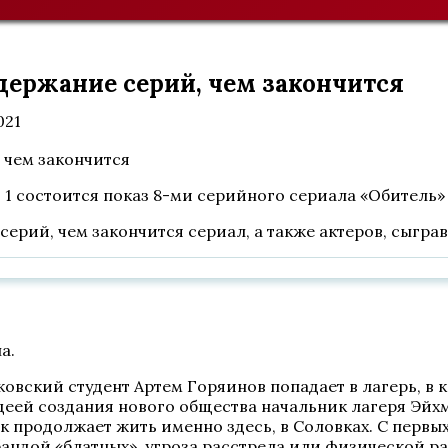
одержание серий, чем закончится
021
я 1 состоится показ 8-ми серийного сериала «Обитель»
серий, чем закончится сериал, а также актеров, сыгра
а.
ковский студент Артем Горяинов попадает в лагерь, в
деей создания нового общества начальник лагеря Эйх
к продолжает жить именно здесь, в Соловках. С первы
 бандой «блатных», угроза расстрела или физической 