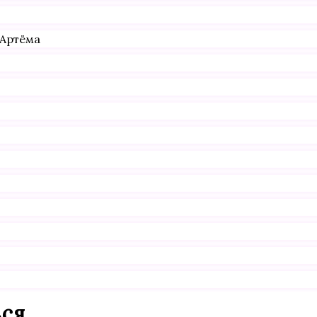
 Артёма
ься