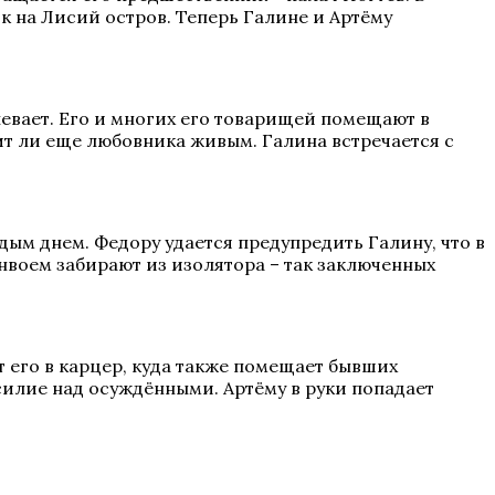
к на Лисий остров. Теперь Галине и Артёму
спевает. Его и многих его товарищей помещают в
дит ли еще любовника живым. Галина встречается с
дым днем. Федору удается предупредить Галину, что в
онвоем забирают из изолятора – так заключенных
 его в карцер, куда также помещает бывших
илие над осуждёнными. Артёму в руки попадает