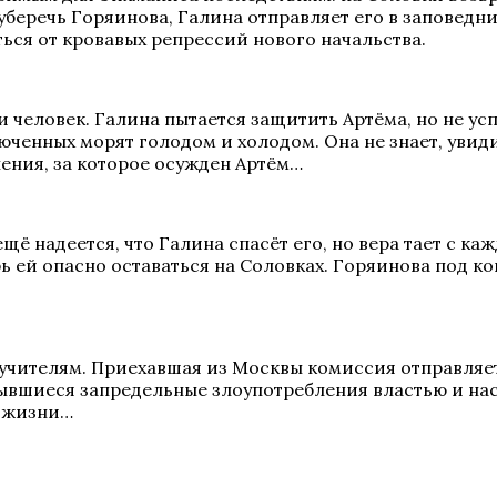
беречь Горяинова, Галина отправляет его в заповедни
ться от кровавых репрессий нового начальства.
ки человек. Галина пытается защитить Артёма, но не у
люченных морят голодом и холодом. Она не знает, уви
ления, за которое осужден Артём…
 надеется, что Галина спасёт его, но вера тает с каж
рь ей опасно оставаться на Соловках. Горяинова под к
чителям. Приехавшая из Москвы комиссия отправляет
ывшиеся запредельные злоупотребления властью и нас
й жизни…