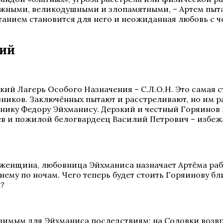
жными, великодушными и злопамятными, – Артем пыта
танием становится для него и неожиданная любовь с ч
рий
кий Лагерь Особого Назначения – С.Л.О.Н. Это самая с
ников. Заключённых пытают и расстреливают, но им ра
ику Федору Эйхманису. Дерзкий и честный Горяинов не
ев и пожилой белогвардеец Василий Петрович – избеж
 женщина, любовница Эйхманиса назначает Артёма рабо
нему по ночам. Чего теперь будет стоить Горяинову б
а?
имым для Эйхманиса последствиям: на Соловки возвра