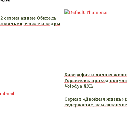
 2 сезона аниме Обитель
чная тьма, сюжет и кадры
Биография и личная жизн
Горяинова, приход популя
Volodya XXL
Сериал «Двойная жизнь» (2
содержание, чем закончит